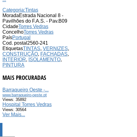
Categoria:
Tintas
Morada
Estrada Nacional 8 -
Pavilhões do F.A.S. - Pav.B09
Cidade
Torres Vedras
Concelho
Torres Vedras
País
Portugal
Cod. postal
2560-241
Etiquetas
TINTAS
,
VERNIZES
,
CONSTRUÇÃO
,
FACHADAS
,
INTERIOR
,
ISOLAMENTO
,
PINTURA
MAIS PROCURADAS
Barraqueiro Oeste -...
www.barraqueiro-oeste.pt
Views: 35892
Hospital Torres Vedras
Views: 30564
Ver Mais...