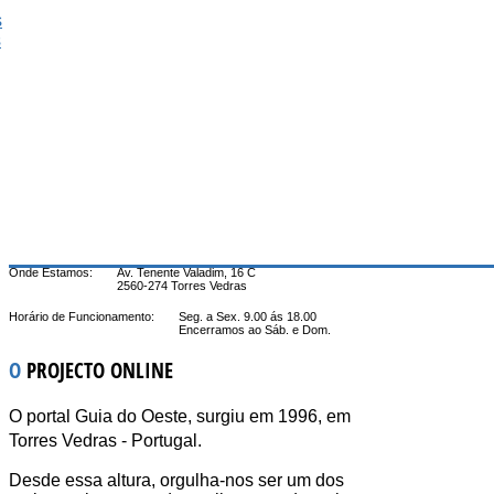
s
s
Onde Estamos:
Av. Tenente Valadim, 16 C
2560-274 Torres Vedras
Horário de Funcionamento:
Seg. a Sex. 9.00 ás 18.00
Encerramos ao Sáb. e Dom.
O
PROJECTO ONLINE
O portal Guia do Oeste, surgiu em 1996, em
Torres Vedras - Portugal.
Desde essa altura, orgulha-nos ser um dos