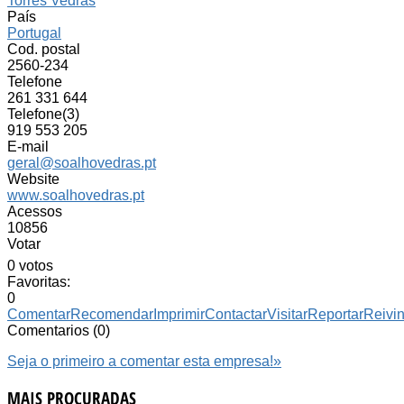
Torres Vedras
País
Portugal
Cod. postal
2560-234
Telefone
261 331 644
Telefone(3)
919 553 205
E-mail
geral@soalhovedras.pt
Website
www.soalhovedras.pt
Acessos
10856
Votar
0 votos
Favoritas:
0
Comentar
Recomendar
Imprimir
Contactar
Visitar
Reportar
Reivi
Comentarios (0)
Seja o primeiro a comentar esta empresa!
»
MAIS PROCURADAS