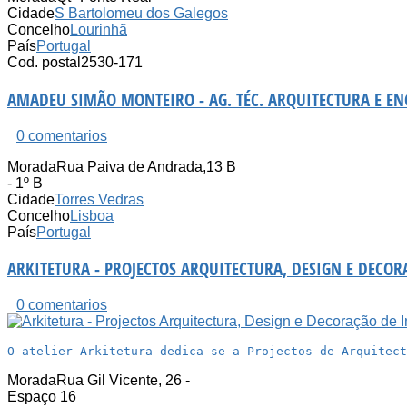
Cidade
S Bartolomeu dos Galegos
Concelho
Lourinhã
País
Portugal
Cod. postal
2530-171
AMADEU SIMÃO MONTEIRO - AG. TÉC. ARQUITECTURA E EN
0 comentarios
Morada
Rua Paiva de Andrada,13 B
- 1º B
Cidade
Torres Vedras
Concelho
Lisboa
País
Portugal
ARKITETURA - PROJECTOS ARQUITECTURA, DESIGN E DECORA
0 comentarios
O atelier Arkitetura dedica-se a Projectos de Arquitect
Morada
Rua Gil Vicente, 26 -
Espaço 16