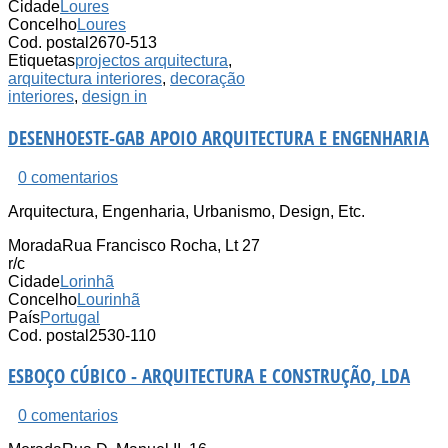
Cidade
Loures
Concelho
Loures
Cod. postal
2670-513
Etiquetas
projectos arquitectura
,
arquitectura interiores
,
decoração
interiores
,
design in
DESENHOESTE-GAB APOIO ARQUITECTURA E ENGENHARIA
0 comentarios
Arquitectura, Engenharia, Urbanismo, Design, Etc.
Morada
Rua Francisco Rocha, Lt 27
r/c
Cidade
Lorinhã
Concelho
Lourinhã
País
Portugal
Cod. postal
2530-110
ESBOÇO CÚBICO - ARQUITECTURA E CONSTRUÇÃO, LDA
0 comentarios