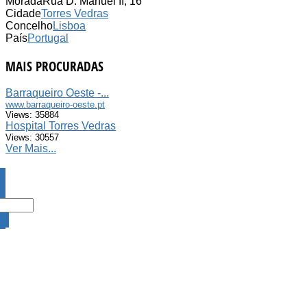
Morada
Rua D. Manuel II, 16
Cidade
Torres Vedras
Concelho
Lisboa
País
Portugal
MAIS PROCURADAS
Barraqueiro Oeste -...
www.barraqueiro-oeste.pt
Views: 35884
Hospital Torres Vedras
Views: 30557
Ver Mais...
DA