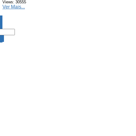
Views: 30555
Ver Mais...
DA