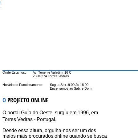
s
s
Onde Estamos:
Av. Tenente Valadim, 16 C
2560-274 Torres Vedras
Horário de Funcionamento:
Seg. a Sex. 9.00 ás 18.00
Encerramos ao Sáb. e Dom.
O
PROJECTO ONLINE
O portal Guia do Oeste, surgiu em 1996, em
Torres Vedras - Portugal.
Desde essa altura, orgulha-nos ser um dos
meios mais procurados online quando se busca