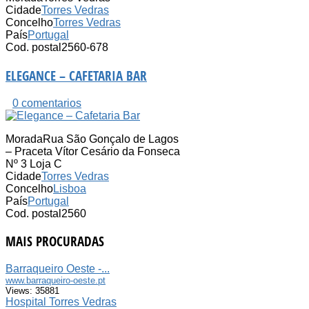
Cidade
Torres Vedras
Concelho
Torres Vedras
País
Portugal
Cod. postal
2560-678
ELEGANCE – CAFETARIA BAR
0 comentarios
Morada
Rua São Gonçalo de Lagos
– Praceta Vítor Cesário da Fonseca
Nº 3 Loja C
Cidade
Torres Vedras
Concelho
Lisboa
País
Portugal
Cod. postal
2560
MAIS PROCURADAS
Barraqueiro Oeste -...
www.barraqueiro-oeste.pt
Views: 35881
Hospital Torres Vedras