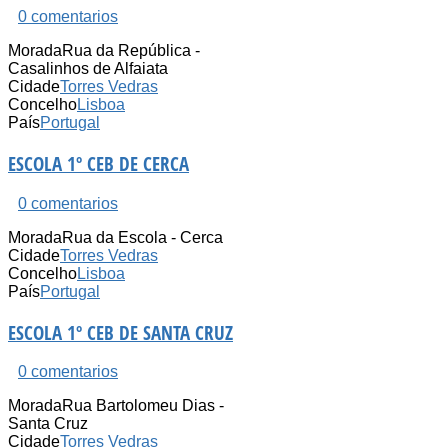
0 comentarios
Morada
Rua da República -
Casalinhos de Alfaiata
Cidade
Torres Vedras
Concelho
Lisboa
País
Portugal
ESCOLA 1º CEB DE CERCA
0 comentarios
Morada
Rua da Escola - Cerca
Cidade
Torres Vedras
Concelho
Lisboa
País
Portugal
ESCOLA 1º CEB DE SANTA CRUZ
0 comentarios
Morada
Rua Bartolomeu Dias -
Santa Cruz
Cidade
Torres Vedras