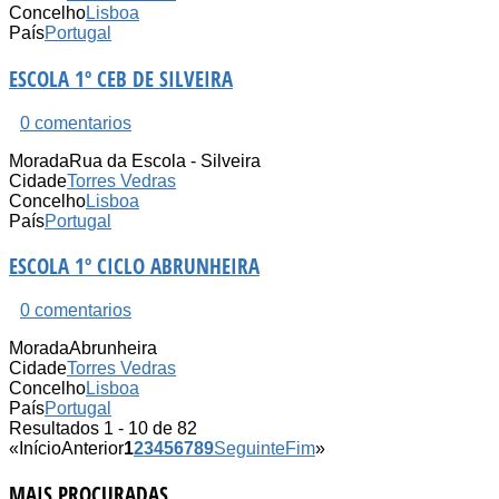
Concelho
Lisboa
País
Portugal
ESCOLA 1º CEB DE SILVEIRA
0 comentarios
Morada
Rua da Escola - Silveira
Cidade
Torres Vedras
Concelho
Lisboa
País
Portugal
ESCOLA 1º CICLO ABRUNHEIRA
0 comentarios
Morada
Abrunheira
Cidade
Torres Vedras
Concelho
Lisboa
País
Portugal
Resultados 1 - 10 de 82
«
Início
Anterior
1
2
3
4
5
6
7
8
9
Seguinte
Fim
»
MAIS PROCURADAS