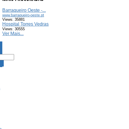
Barraqueiro Oeste -...
www.barraqueiro-oeste.pt
Views: 35881
Hospital Torres Vedras
Views: 30555
Ver Mais...
DA
s