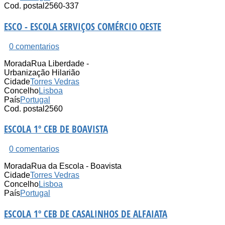
Cod. postal
2560-337
ESCO - ESCOLA SERVIÇOS COMÉRCIO OESTE
0 comentarios
Morada
Rua Liberdade -
Urbanização Hilarião
Cidade
Torres Vedras
Concelho
Lisboa
País
Portugal
Cod. postal
2560
ESCOLA 1º CEB DE BOAVISTA
0 comentarios
Morada
Rua da Escola - Boavista
Cidade
Torres Vedras
Concelho
Lisboa
País
Portugal
ESCOLA 1º CEB DE CASALINHOS DE ALFAIATA