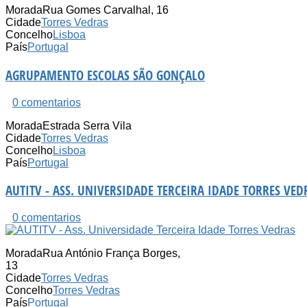
Morada
Rua Gomes Carvalhal, 16
Cidade
Torres Vedras
Concelho
Lisboa
País
Portugal
AGRUPAMENTO ESCOLAS SÃO GONÇALO
0 comentarios
Morada
Estrada Serra Vila
Cidade
Torres Vedras
Concelho
Lisboa
País
Portugal
AUTITV - ASS. UNIVERSIDADE TERCEIRA IDADE TORRES VED
0 comentarios
Morada
Rua António França Borges,
13
Cidade
Torres Vedras
Concelho
Torres Vedras
País
Portugal