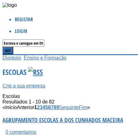
REGISTAR
LOGIN
Diretorio
Ensino e Formação
ESCOLAS
Crie a sua empresa
Escolas
Resultados 1 - 10 de 82
«
Início
Anterior
1
2
3
4
5
6
7
8
9
Seguinte
Fim
»
AGRUPAMENTO ESCOLAS A DOS CUNHADOS MACEIRA
0 comentarios