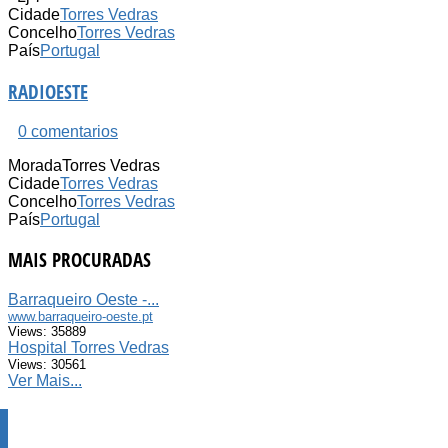
Cidade
Torres Vedras
Concelho
Torres Vedras
País
Portugal
RADIOESTE
0 comentarios
Morada
Torres Vedras
Cidade
Torres Vedras
Concelho
Torres Vedras
País
Portugal
MAIS PROCURADAS
Barraqueiro Oeste -...
www.barraqueiro-oeste.pt
Views: 35889
Hospital Torres Vedras
Views: 30561
Ver Mais...