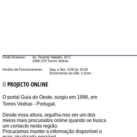
Onde Estamos:
Av. Tenente Valadim, 16 C
2560-274 Torres Vedras
Horário de Funcionamento:
Seg. a Sex. 9.00 ás 18.00
Encerramos ao Sáb. e Dom.
O
PROJECTO ONLINE
O portal Guia do Oeste, surgiu em 1996, em
Torres Vedras - Portugal.
Desde essa altura, orgulha-nos ser um dos
meios mais procurados online quando se busca
um contacto nesta região.
Procuramos manter a informação disponível o
mais atualizada possível.