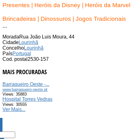
Presentes | Heróis da Disney | Heróis da Marvel
.
Brincadeiras | Dinossuros | Jogos Tradicionais
...
Morada
Rua João Luis Moura, 44
Cidade
Lourinhã
Concelho
Lourinhã
País
Portugal
Cod. postal
2530-157
MAIS PROCURADAS
Barraqueiro Oeste -...
www.barraqueiro-oeste.pt
Views: 35883
Hospital Torres Vedras
Views: 30555
Ver Mais...