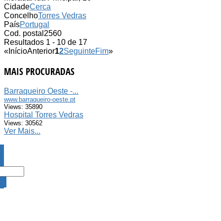
Cidade
Cerca
Concelho
Torres Vedras
País
Portugal
Cod. postal
2560
Resultados 1 - 10 de 17
«
Início
Anterior
1
2
Seguinte
Fim
»
MAIS PROCURADAS
Barraqueiro Oeste -...
www.barraqueiro-oeste.pt
Views: 35890
Hospital Torres Vedras
Views: 30562
Ver Mais...
DA