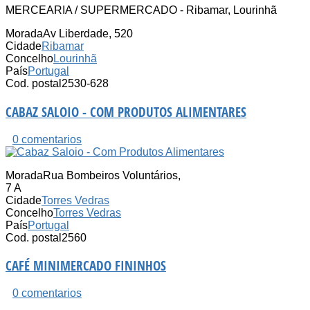
MERCEARIA / SUPERMERCADO - Ribamar, Lourinhã
Morada
Av Liberdade, 520
Cidade
Ribamar
Concelho
Lourinhã
País
Portugal
Cod. postal
2530-628
CABAZ SALOIO - COM PRODUTOS ALIMENTARES
0 comentarios
Morada
Rua Bombeiros Voluntários,
7 A
Cidade
Torres Vedras
Concelho
Torres Vedras
País
Portugal
Cod. postal
2560
CAFÉ MINIMERCADO FININHOS
0 comentarios