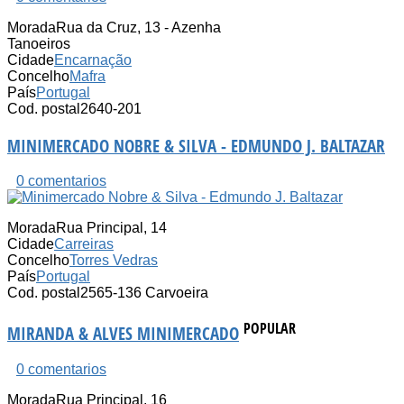
Morada
Rua da Cruz, 13 - Azenha
Tanoeiros
Cidade
Encarnação
Concelho
Mafra
País
Portugal
Cod. postal
2640-201
MINIMERCADO NOBRE & SILVA - EDMUNDO J. BALTAZAR
0 comentarios
Morada
Rua Principal, 14
Cidade
Carreiras
Concelho
Torres Vedras
País
Portugal
Cod. postal
2565-136 Carvoeira
POPULAR
MIRANDA & ALVES MINIMERCADO
0 comentarios
Morada
Rua Principal, 16