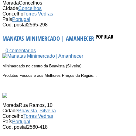
Morada
Concelhos
Cidade
Concelhos
Concelho
Torres Vedras
País
Portugal
Cod. postal
2565-298
POPULAR
MANATAS MINIMERCADO | AMANHECER
0 comentarios
Minimercado no centro da Boavista (Silveira)
Produtos Fescos e aos Melhores Preços da Região...
.
Morada
Rua Ramos, 10
Cidade
Boavista
,
Silveira
Concelho
Torres Vedras
País
Portugal
Cod. postal
2560-418