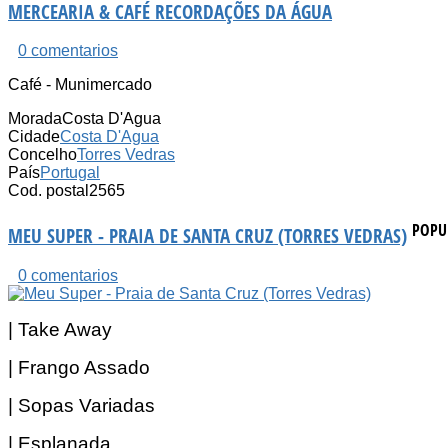
MERCEARIA & CAFÉ RECORDAÇÕES DA ÁGUA
0 comentarios
Café - Munimercado
Morada
Costa D'Agua
Cidade
Costa D'Agua
Concelho
Torres Vedras
País
Portugal
Cod. postal
2565
POPU
MEU SUPER - PRAIA DE SANTA CRUZ (TORRES VEDRAS)
0 comentarios
| Take Away
| Frango Assado
| Sopas Variadas
| Esplanada