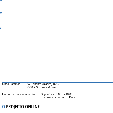
e
s
s
Onde Estamos:
Av. Tenente Valadim, 16 C
2560-274 Torres Vedras
Horário de Funcionamento:
Seg. a Sex. 9.00 ás 18.00
Encerramos ao Sáb. e Dom.
O
PROJECTO ONLINE