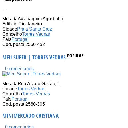
...
Morada
Av Joaquim Agostinho,
Edifício Rio Janeiro
Cidade
Praia Santa Cruz
Concelho
Torres Vedras
País
Portugal
Cod. postal
2560-452
POPULAR
MEU SUPER | TORRES VEDRAS
0 comentarios
Morada
Rua Alvaro Galrão, 1
Cidade
Torres Vedras
Concelho
Torres Vedras
País
Portugal
Cod. postal
2560-305
MINIMERCADO CRISTIANA
0 comentarios