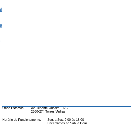
al
e
s
s
Onde Estamos:
Av. Tenente Valadim, 16 C
2560-274 Torres Vedras
Horário de Funcionamento:
Seg. a Sex. 9.00 ás 18.00
Encerramos ao Sáb. e Dom.