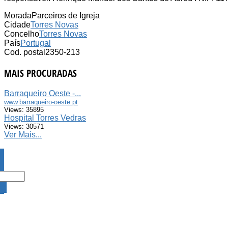
Morada
Parceiros de Igreja
Cidade
Torres Novas
Concelho
Torres Novas
País
Portugal
Cod. postal
2350-213
MAIS PROCURADAS
Barraqueiro Oeste -...
www.barraqueiro-oeste.pt
Views: 35895
Hospital Torres Vedras
Views: 30571
Ver Mais...
DA