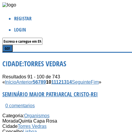
REGISTAR
LOGIN
CIDADE:
TORRES VEDRAS
Resultados 91 - 100 de 743
«
Início
Anterior
5
6
7
8
9
10
11
12
13
14
Seguinte
Fim
»
SEMINÁRIO MAIOR PATRIARCAL CRISTO-REI
0 comentarios
Categoria:
Organismos
Morada
Quinta Capa Rosa
Cidade
Torres Vedras
Concelho
Lisboa