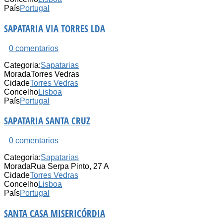
País
Portugal
SAPATARIA VIA TORRES LDA
0 comentarios
Categoria:
Sapatarias
Morada
Torres Vedras
Cidade
Torres Vedras
Concelho
Lisboa
País
Portugal
SAPATARIA SANTA CRUZ
0 comentarios
Categoria:
Sapatarias
Morada
Rua Serpa Pinto, 27 A
Cidade
Torres Vedras
Concelho
Lisboa
País
Portugal
SANTA CASA MISERICÓRDIA