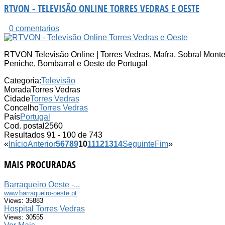
RTVON - TELEVISÃO ONLINE TORRES VEDRAS E OESTE
0 comentarios
RTVON Televisão Online | Torres Vedras, Mafra, Sobral Monte
Peniche, Bombarral e Oeste de Portugal
Categoria:
Televisão
Morada
Torres Vedras
Cidade
Torres Vedras
Concelho
Torres Vedras
País
Portugal
Cod. postal
2560
Resultados 91 - 100 de 743
«
Início
Anterior
5
6
7
8
9
10
11
12
13
14
Seguinte
Fim
»
MAIS PROCURADAS
Barraqueiro Oeste -...
www.barraqueiro-oeste.pt
Views: 35883
Hospital Torres Vedras
Views: 30555