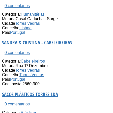
0 comentarios
Categoria:
Humanitárias
Morada
Casal Cartucha - Sarge
Cidade
Torres Vedras
Concelho
Lisboa
País
Portugal
SANDRA & CRISTINA - CABELEIREIRAS
0 comentarios
Categoria:
Cabeleireiros
Morada
Rua 1º Dezembro
Cidade
Torres Vedras
Concelho
Torres Vedras
País
Portugal
Cod. postal
2560-300
SACOS PLÁSTICOS TORRES LDA
0 comentarios
Categoria:
Plásticos