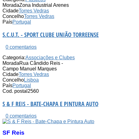
Morada
Zona Industrial Arenes
Cidade
Torres Vedras
Concelho
Torres Vedras
País
Portugal
S.C.U.T. - SPORT CLUBE UNIÃO TORREENSE
0 comentarios
Categoria:
Associações e Clubes
Morada
Rua Cândido Reis -
Campo Manuel Marques
Cidade
Torres Vedras
Concelho
Lisboa
País
Portugal
Cod. postal
2560
S & F REIS - BATE-CHAPA E PINTURA AUTO
0 comentarios
SF Reis