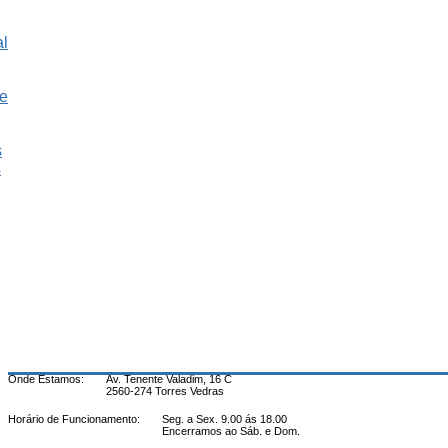
al
e
s
s
Onde Estamos:
Av. Tenente Valadim, 16 C
2560-274 Torres Vedras
Horário de Funcionamento:
Seg. a Sex. 9.00 ás 18.00
Encerramos ao Sáb. e Dom.