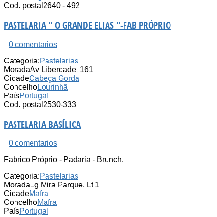
Cod. postal
2640 - 492
PASTELARIA " O GRANDE ELIAS "-FAB PRÓPRIO
0 comentarios
Categoria:
Pastelarias
Morada
Av Liberdade, 161
Cidade
Cabeça Gorda
Concelho
Lourinhã
País
Portugal
Cod. postal
2530-333
PASTELARIA BASÍLICA
0 comentarios
Fabrico Próprio - Padaria - Brunch.
Categoria:
Pastelarias
Morada
Lg Mira Parque, Lt 1
Cidade
Mafra
Concelho
Mafra
País
Portugal