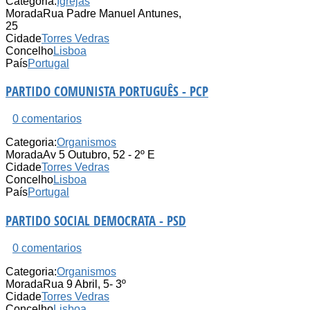
Categoria:
Igrejas
Morada
Rua Padre Manuel Antunes,
25
Cidade
Torres Vedras
Concelho
Lisboa
País
Portugal
PARTIDO COMUNISTA PORTUGUÊS - PCP
0 comentarios
Categoria:
Organismos
Morada
Av 5 Outubro, 52 - 2º E
Cidade
Torres Vedras
Concelho
Lisboa
País
Portugal
PARTIDO SOCIAL DEMOCRATA - PSD
0 comentarios
Categoria:
Organismos
Morada
Rua 9 Abril, 5- 3º
Cidade
Torres Vedras
Concelho
Lisboa