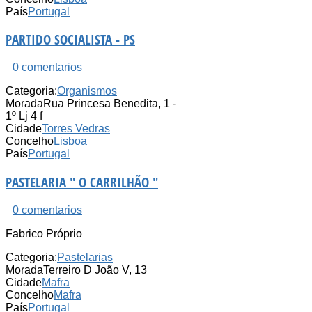
País
Portugal
PARTIDO SOCIALISTA - PS
0 comentarios
Categoria:
Organismos
Morada
Rua Princesa Benedita, 1 -
1º Lj 4 f
Cidade
Torres Vedras
Concelho
Lisboa
País
Portugal
PASTELARIA " O CARRILHÃO "
0 comentarios
Fabrico Próprio
Categoria:
Pastelarias
Morada
Terreiro D João V, 13
Cidade
Mafra
Concelho
Mafra
País
Portugal