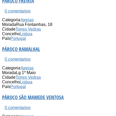
PÁROCO FREIRIA
0 comentarios
Categoria:
Igrejas
Morada
Rua Fontainhas, 18
Cidade
Torres Vedras
Concelho
Lisboa
País
Portugal
PÁROCO RAMALHAL
0 comentarios
Categoria:
Igrejas
Morada
Lg 1º Maio
Cidade
Torres Vedras
Concelho
Lisboa
País
Portugal
PÁROCO SÃO MAMEDE VENTOSA
0 comentarios