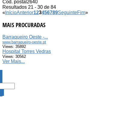
Cod. postal
2640
Resultados 21 - 30 de 84
«
Início
Anterior
1
2
3
4
5
6
7
8
9
Seguinte
Fim
»
MAIS PROCURADAS
Barraqueiro Oeste -...
www.barraqueiro-oeste.pt
Views: 35892
Hospital Torres Vedras
Views: 30562
Ver Mais...
DA