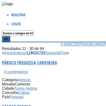
REGISTAR
LOGIN
0-9
A
B
C
D
E
F
G
H
I
J
K
L
M
N
O
Resultados 21 - 30 de 84
«
Início
Anterior
1
2
3
4
5
6
7
8
9
Seguinte
Fim
»
PÁROCO FREGUESIA CARVOEIRA
0 comentarios
Categoria:
Igrejas
Morada
Carreiras
Cidade
Torres Vedras
Concelho
Lisboa
País
Portugal