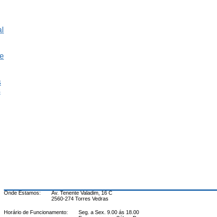
al
e
s
s
Onde Estamos:
Av. Tenente Valadim, 16 C
2560-274 Torres Vedras
Horário de Funcionamento:
Seg. a Sex. 9.00 ás 18.00