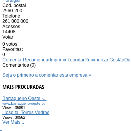
Portugal
Cod. postal
2560-200
Telefone
261 000 000
Acessos
14408
Votar
0 votos
Favoritas:
0
Comentar
Recomendar
Imprimir
Reportar
Reivindicar Gestão
Ou
Comentarios (0)
Seja o primeiro a comentar esta empresa!
»
MAIS PROCURADAS
Barraqueiro Oeste -...
www.barraqueiro-oeste.pt
Views: 35891
Hospital Torres Vedras
Views: 30562
Ver Mais...